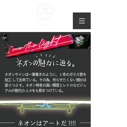
ネオンサインは一筆書きのように、１本のガラス管を
加工 して出来ている。その為、光らせたくない部分は
塗りつぶ す。ネオン特有の高い輝度とレトロなビジュ
アルが現代の 人々をも惹きつけている。